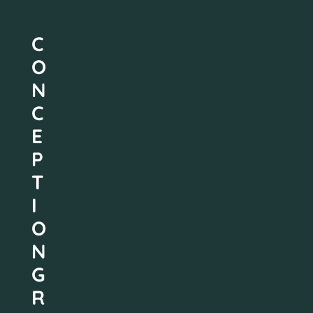
C
O
N
C
E
P
T
I
O
N
G
R