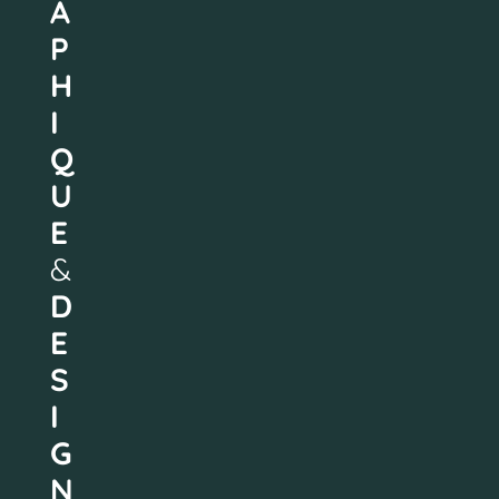
A
P
H
I
Q
U
E
&
D
E
S
I
G
N