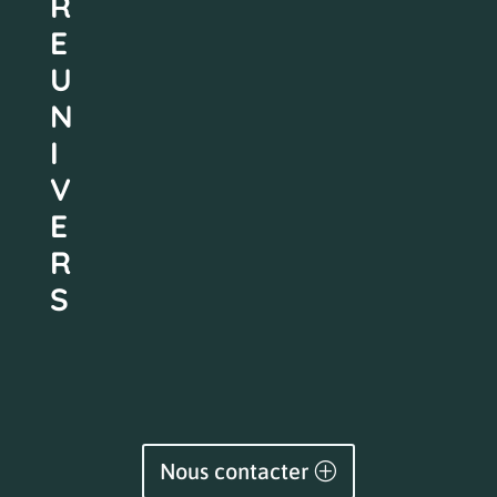
R
E
U
N
I
V
E
R
S
Nous contacter