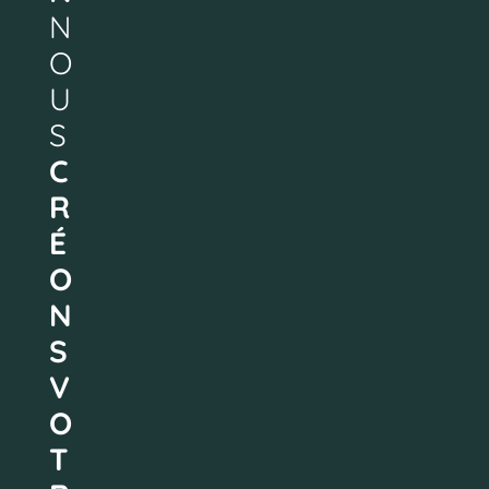
N
O
U
S
C
R
É
O
N
S
V
O
T