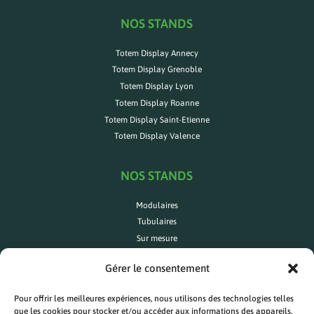
NOS STANDS
Totem Display Annecy
Totem Display Grenoble
Totem Display Lyon
Totem Display Roanne
Totem Display Saint-Etienne
Totem Display Valence
NOS STANDS
Modulaires
Tubulaires
Sur mesure
Comptoirs
Gérer le consentement
Caissons lumineux
Enseignes élinguées
Pour offrir les meilleures expériences, nous utilisons des technologies telles
que les cookies pour stocker et/ou accéder aux informations des appareils.